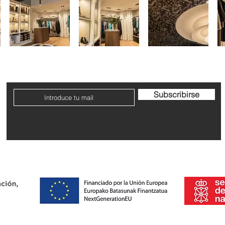
Contacto
Envío y devoluciones
Términos y condicione
Subscribirse
Dirección: Avenida San Ignacio nº9, Pamplona, Navarra
 una ayuda para la transformación productiva de personas aut