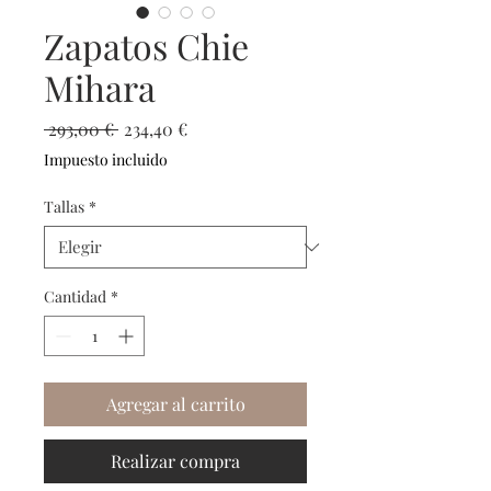
Zapatos Chie
Mihara
Precio
Precio
 293,00 € 
234,40 €
de
Impuesto incluido
oferta
Tallas
*
Cantidad
*
Agregar al carrito
Realizar compra