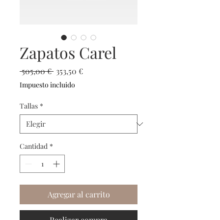
Zapatos Carel
Precio
Precio
 505,00 € 
353,50 €
de
Impuesto incluido
oferta
Tallas
*
Cantidad
*
Agregar al carrito
Realizar compra