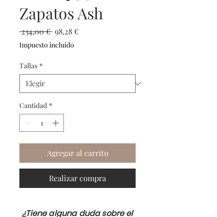
Zapatos Ash
Precio
Precio
 234,00 € 
98,28 €
de
Impuesto incluido
oferta
Tallas
*
Cantidad
*
Agregar al carrito
Realizar compra
¿Tiene alguna duda sobre el