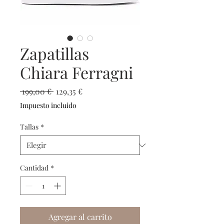
Zapatillas
Chiara Ferragni
Precio
Precio
 199,00 € 
129,35 €
de
Impuesto incluido
oferta
Tallas
*
Cantidad
*
Agregar al carrito