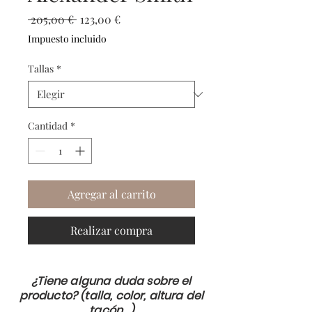
Precio
Precio
 205,00 € 
123,00 €
de
Impuesto incluido
oferta
Tallas
*
Cantidad
*
Agregar al carrito
Realizar compra
¿Tiene alguna duda sobre el
producto? (talla, color, altura del
tacón...)