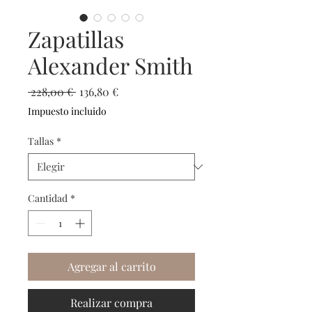
Zapatillas
Alexander Smith
Precio
Precio
 228,00 € 
136,80 €
de
Impuesto incluido
oferta
Tallas
*
Cantidad
*
Agregar al carrito
Realizar compra