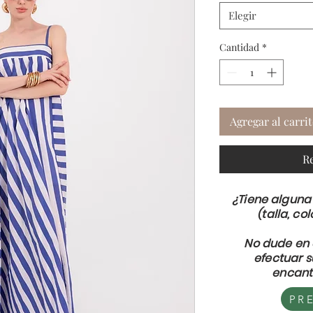
Elegir
Cantidad
*
Agregar al carri
R
¿Tiene alguna
(talla, col
No dude en 
efectuar 
encant
PR