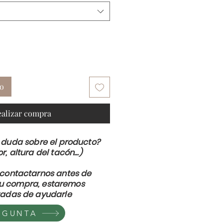
to
ealizar compra
 duda sobre el producto?
or, altura del tacón...)
contactarnos antes de
su compra, estaremos
adas de ayudarle
EGUNTA