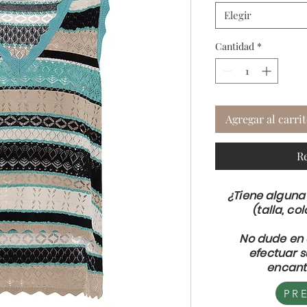
Elegir
Cantidad
*
Agregar al carri
R
¿Tiene alguna
(talla, col
No dude en 
efectuar 
encant
PR