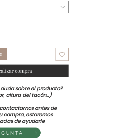
to
ealizar compra
 duda sobre el producto?
or, altura del tacón...)
contactarnos antes de
su compra, estaremos
adas de ayudarle
EGUNTA