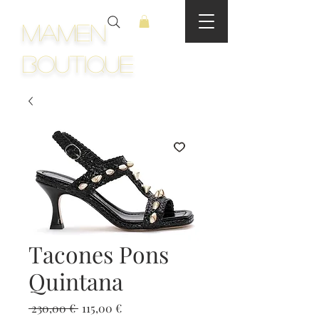
Mamen
Boutique
Tacones Pons
Quintana
Precio
Precio
 230,00 € 
115,00 €