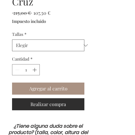
Cruz
Precio
Precio
 215,00 € 
107,50 €
de
Impuesto incluido
oferta
Tallas
*
Cantidad
*
Agregar al carrito
Realizar compra
¿Tiene alguna duda sobre el
producto? (talla, color, altura del