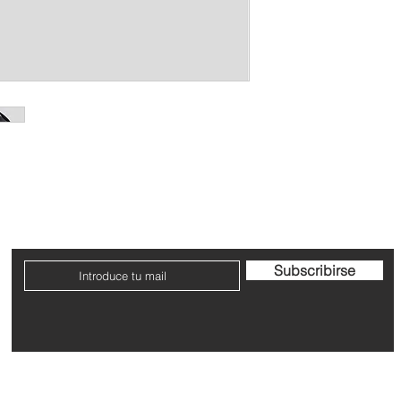
Contacto
Envío y devoluciones
Términos y condicione
Subscribirse
Dirección: Avenida San Ignacio nº9, Pamplona, Navarra