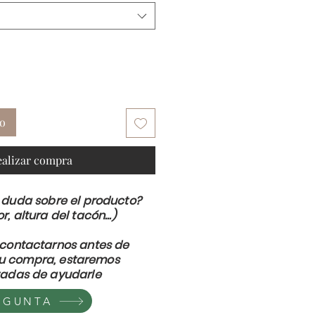
to
ealizar compra
 duda sobre el producto?
or, altura del tacón...)
contactarnos antes de
su compra, estaremos
adas de ayudarle
EGUNTA