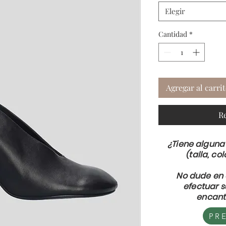
Elegir
Cantidad
*
Agregar al carri
R
¿Tiene alguna
(talla, col
No dude en 
efectuar 
encant
PR