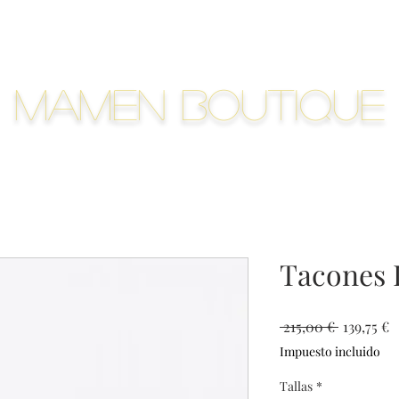
Mamen Boutique
Tacones 
Precio
P
 215,00 € 
139,75 €
d
Impuesto incluido
o
Tallas
*