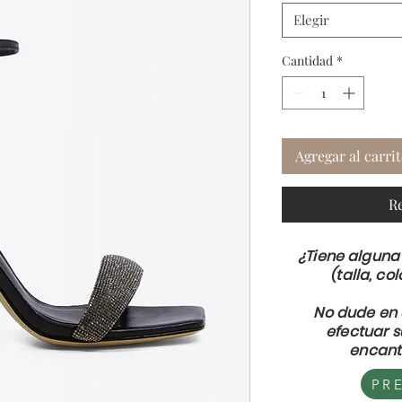
Elegir
Cantidad
*
Agregar al carri
R
¿Tiene alguna
(talla, col
No dude en 
efectuar 
encant
PR