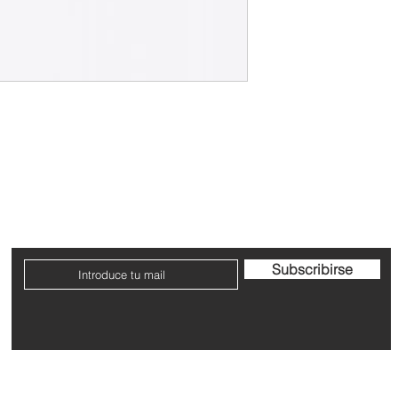
Contacto
Envío y devoluciones
Términos y condicione
Subscribirse
Dirección: Avenida San Ignacio nº9, Pamplona, Navarra