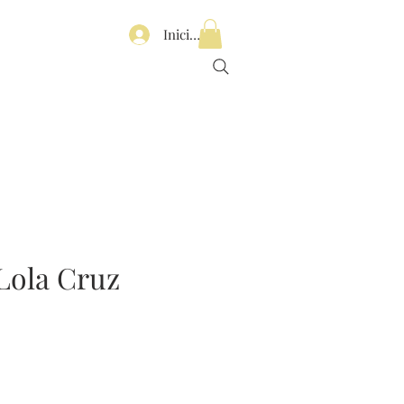
Iniciar sesión
Lola Cruz
recio
e
ferta