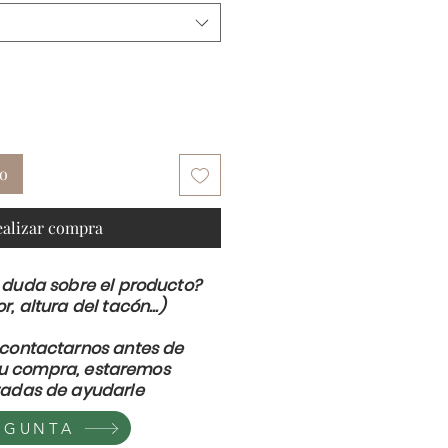
to
ealizar compra
 duda sobre el producto?
or, altura del tacón...)
contactarnos antes de
su compra, estaremos
adas de ayudarle
EGUNTA