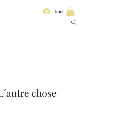
Iniciar sesión
L´autre chose
Precio
de
oferta