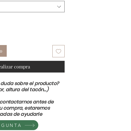
to
ealizar compra
 duda sobre el producto?
or, altura del tacón...)
contactarnos antes de
su compra, estaremos
adas de ayudarle
EGUNTA