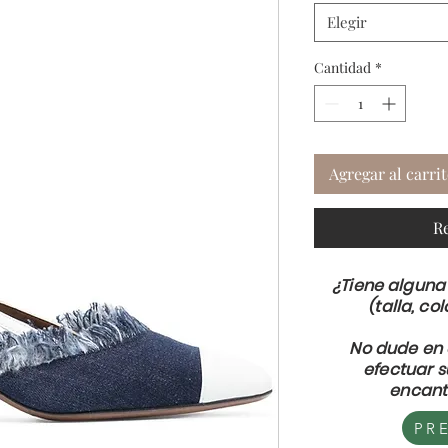
Elegir
Cantidad
*
Agregar al carri
R
¿Tiene alguna
(talla, col
No dude en 
efectuar 
encant
PR