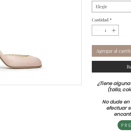
Elegir
Cantidad
*
Agregar al carri
R
¿Tiene alguna
(talla, col
No dude en 
efectuar 
encant
PR