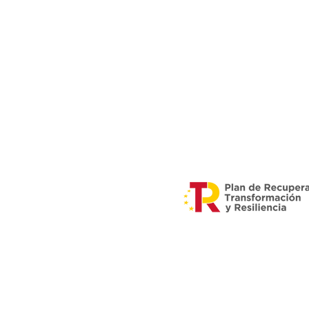
Esta empresa ha recibido
hacia la economía verde y
del SNE-NL y dentro del P