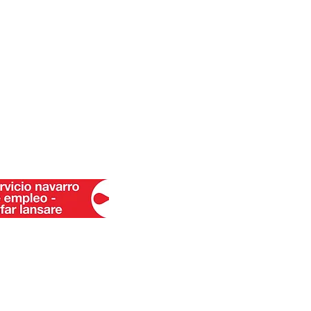
s
ónomas y microempresas
 EU con la colaboración
de España 2022