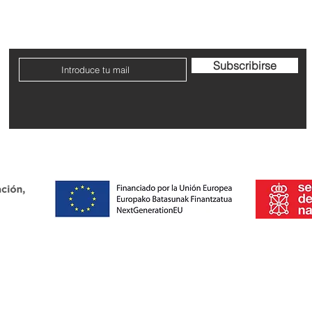
Contacto
Envío y devoluciones
Términos y condicione
Subscribirse
Dirección: Avenida San Ignacio nº9, Pamplona, Navarra
 una ayuda para la transformación productiva de personas aut
 digital (MRIR) financiado por la Unión Europea - Next Generation
lan de Recuperación, Transformación y Resiliencia del Gobierno 