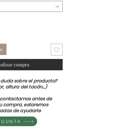
to
ealizar compra
 duda sobre el producto?
or, altura del tacón...)
contactarnos antes de
su compra, estaremos
adas de ayudarle
EGUNTA