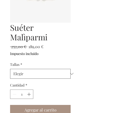
Suéter
Malìparmi
Precio
Precio
 252,00 € 
189,00 €
de
Impuesto incluido
oferta
Tallas
*
Cantidad
*
Agregar al carrito