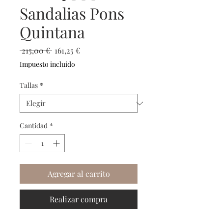
Sandalias Pons
Quintana
Precio
Precio
 215,00 € 
161,25 €
de
Impuesto incluido
oferta
Tallas
*
Cantidad
*
Agregar al carrito
Realizar compra