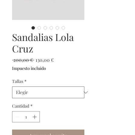
Sandalias Lola
Cruz
Precio
Precio
 200,00 € 
130,00 €
de
Impuesto incluido
oferta
Tallas
*
Cantidad
*