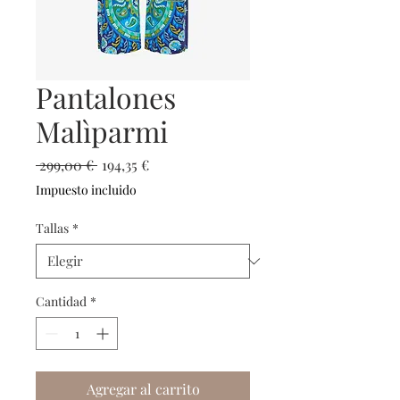
Pantalones
Malìparmi
Precio
Precio
 299,00 € 
194,35 €
de
Impuesto incluido
oferta
Tallas
*
Cantidad
*
Agregar al carrito