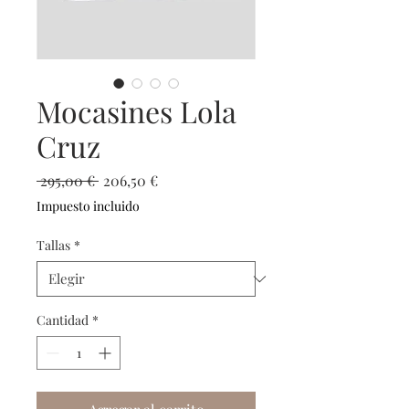
Mocasines Lola
Cruz
Precio
Precio
 295,00 € 
206,50 €
de
Impuesto incluido
oferta
Tallas
*
Cantidad
*