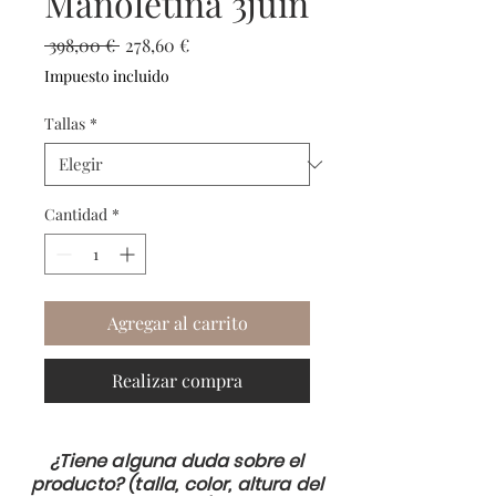
Manoletina 3juin
Precio
Precio
 398,00 € 
278,60 €
de
Impuesto incluido
oferta
Tallas
*
Cantidad
*
Agregar al carrito
Realizar compra
¿Tiene alguna duda sobre el
producto? (talla, color, altura del