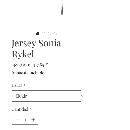
Jersey Sonia
Rykel
Precio
Precio
 489,00 € 
317,85 €
de
Impuesto incluido
oferta
Tallas
*
Cantidad
*