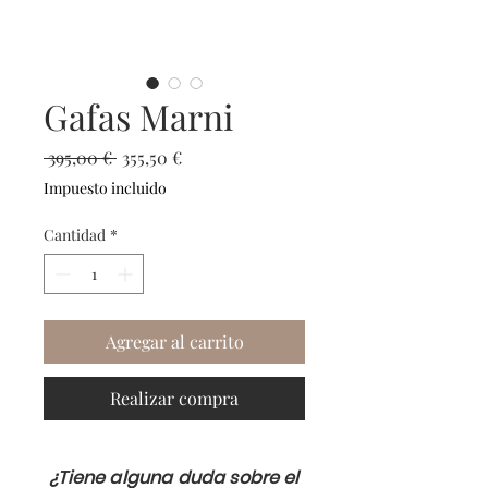
Gafas Marni
Precio
Precio
 395,00 € 
355,50 €
de
Impuesto incluido
oferta
Cantidad
*
Agregar al carrito
Realizar compra
¿Tiene alguna duda sobre el