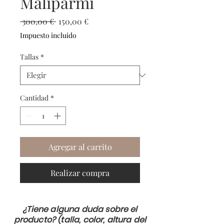
Malìparmi
Precio
Precio
 300,00 € 
150,00 €
de
Impuesto incluido
oferta
Tallas
*
Cantidad
*
Agregar al carrito
Realizar compra
¿Tiene alguna duda sobre el
producto? (talla, color, altura del