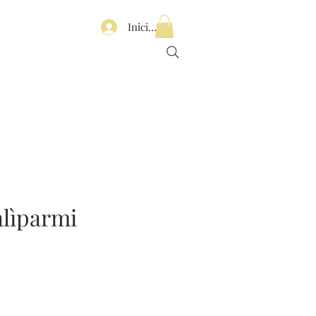
Iniciar sesión
alìparmi
recio
de
ferta