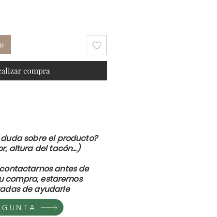
to
ealizar compra
 duda sobre el producto?
or, altura del tacón...)
contactarnos antes de
su compra, estaremos
adas de ayudarle
EGUNTA