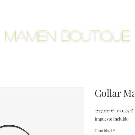
Mamen Boutique
Collar M
Precio
P
 227,00 € 
170,25 €
Impuesto incluido
o
Cantidad
*