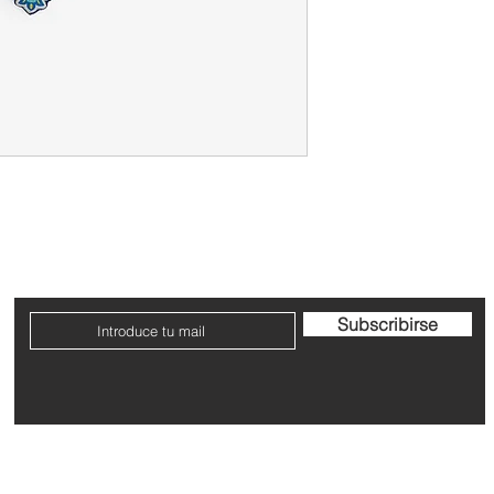
Contacto
Envío y devoluciones
Términos y condicione
Subscribirse
Dirección: Avenida San Ignacio nº9, Pamplona, Navarra