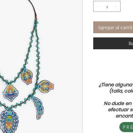
Agregar al carri
R
¿Tiene alguna
(talla, col
No dude en 
efectuar 
encant
PR