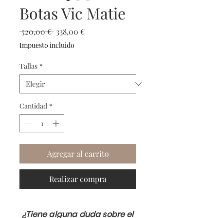
Botas Vic Matie
Precio
Precio
 520,00 € 
338,00 €
de
Impuesto incluido
oferta
Tallas
*
Cantidad
*
Agregar al carrito
Realizar compra
¿Tiene alguna duda sobre el