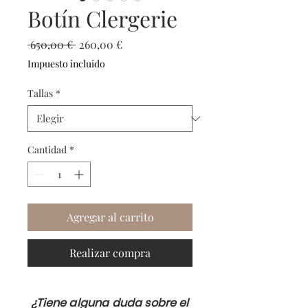
Botín Clergerie
Precio
Precio
 650,00 € 
260,00 €
de
Impuesto incluido
oferta
Tallas
*
Cantidad
*
Agregar al carrito
Realizar compra
¿Tiene alguna duda sobre el