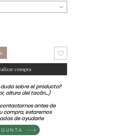
to
ealizar compra
 duda sobre el producto?
or, altura del tacón...)
contactarnos antes de
su compra, estaremos
adas de ayudarle
EGUNTA