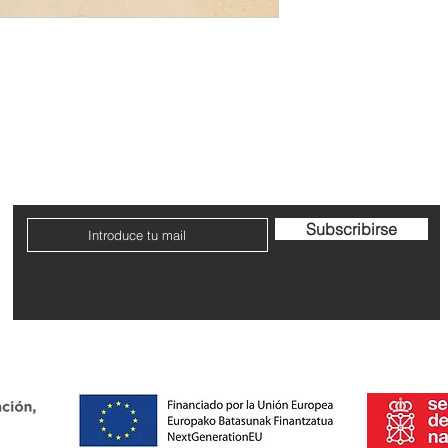
Contacto
Envío y devoluciones
Términos y condicione
Subscribirse
Dirección: Avenida San Ignacio nº9, Pamplona, Navarra