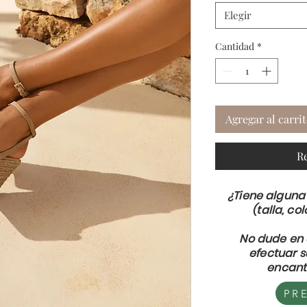
Elegir
Cantidad
*
Agregar al carri
R
¿Tiene alguna
(talla, col
No dude en 
efectuar 
encant
PR