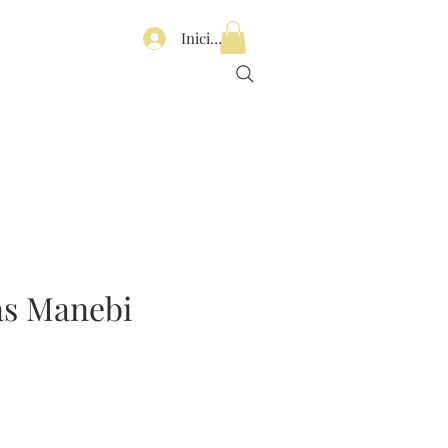
Iniciar sesión
as Manebi